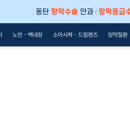
터
노안・백내장
소아시력・드림렌즈
망막질환