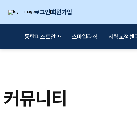
로그인
회원가입
|
동탄퍼스트안과
스마일라식
시력교정센
커뮤니티