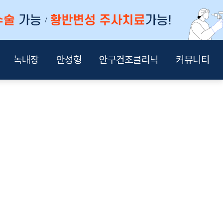
녹내장
안성형
안구건조클리닉
커뮤니티